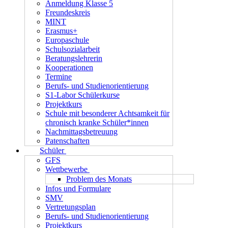
Anmeldung Klasse 5
Freundeskreis
MINT
Erasmus+
Europaschule
Schulsozialarbeit
Beratungslehrerin
Kooperationen
Termine
Berufs- und Studienorientierung
S1-Labor Schülerkurse
Projektkurs
Schule mit besonderer Achtsamkeit für
chronisch kranke Schüler*innen
Nachmittagsbetreuung
Patenschaften
Schüler
GFS
Wettbewerbe
Problem des Monats
Infos und Formulare
SMV
Vertretungsplan
Berufs- und Studienorientierung
Projektkurs