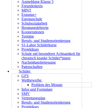
Anmeldung Klasse 5
Freundeskreis
MINT
Erasmus+
Europaschule
Schulsozialarbeit
Beratungslehrerin
Kooperationen
Termine
Berufs- und Studienorientierung
S1-Labor Schülerkurse
Projektkurs
Schule mit besonderer Achtsamkeit für
chronisch kranke Schüler*innen
Nachmittagsbetreuung
Patenschaften
Schüler
GFS
Wettbewerbe
Problem des Monats
Infos und Formulare
SMV
Vertretungsplan
Berufs- und Studienorientierung
Projektkurs