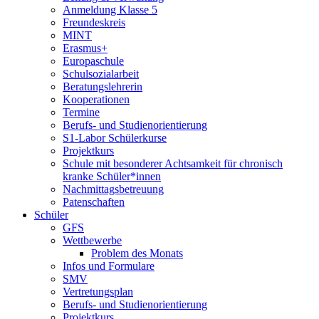
Anmeldung Klasse 5
Freundeskreis
MINT
Erasmus+
Europaschule
Schulsozialarbeit
Beratungslehrerin
Kooperationen
Termine
Berufs- und Studienorientierung
S1-Labor Schülerkurse
Projektkurs
Schule mit besonderer Achtsamkeit für chronisch
kranke Schüler*innen
Nachmittagsbetreuung
Patenschaften
Schüler
GFS
Wettbewerbe
Problem des Monats
Infos und Formulare
SMV
Vertretungsplan
Berufs- und Studienorientierung
Projektkurs