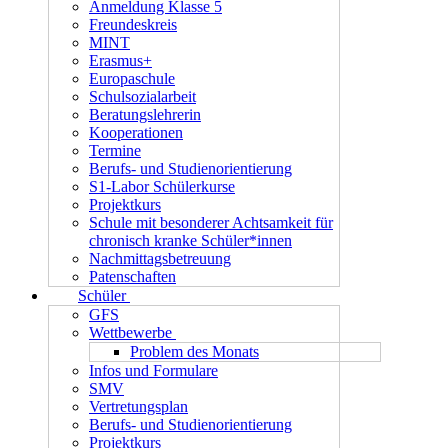
Anmeldung Klasse 5
Freundeskreis
MINT
Erasmus+
Europaschule
Schulsozialarbeit
Beratungslehrerin
Kooperationen
Termine
Berufs- und Studienorientierung
S1-Labor Schülerkurse
Projektkurs
Schule mit besonderer Achtsamkeit für
chronisch kranke Schüler*innen
Nachmittagsbetreuung
Patenschaften
Schüler
GFS
Wettbewerbe
Problem des Monats
Infos und Formulare
SMV
Vertretungsplan
Berufs- und Studienorientierung
Projektkurs