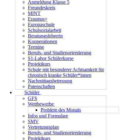
Anmeldung Klasse 5
Freundeskreis
MINT
Erasmus+
Europaschule
Schulsozialarbeit
Beratungslehrerin
Kooperationen
Termine
Berufs- und Studienorientierung
S1-Labor Schülerkurse
Projektkurs
Schule mit besonderer Achtsamkeit für
chronisch kranke Schüler*innen
Nachmittagsbetreuung
Patenschaften
Schüler
GFS
Wettbewerbe
Problem des Monats
Infos und Formulare
SMV
Vertretungsplan
Berufs- und Studienorientierung
Projektkurs