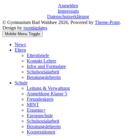
Anmelden
Impressum
Datenschutzerklärung
© Gymnasium Bad Waldsee 2026, Powered by
Theme-Point
.
Design by
joomlaplates
Mobile Menu Toggle
News
Eltern
Elternbriefe
Kontakt Lehrer
Infos und Formulare
Schulsozialarbeit
Beratungslehrerin
Schule
Leitung & Verwaltung
Anmeldung Klasse 5
Freundeskreis
MINT
Erasmus+
Europaschule
Schulsozialarbeit
Beratungslehrerin
Kooperationen