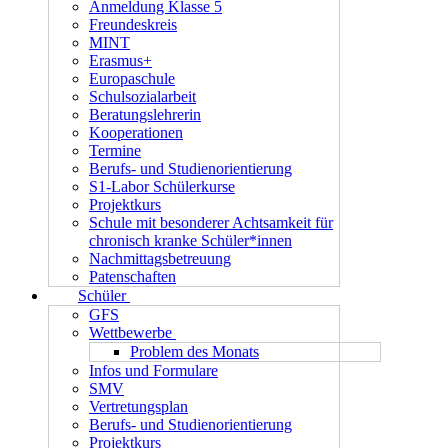
Anmeldung Klasse 5
Freundeskreis
MINT
Erasmus+
Europaschule
Schulsozialarbeit
Beratungslehrerin
Kooperationen
Termine
Berufs- und Studienorientierung
S1-Labor Schülerkurse
Projektkurs
Schule mit besonderer Achtsamkeit für
chronisch kranke Schüler*innen
Nachmittagsbetreuung
Patenschaften
Schüler
GFS
Wettbewerbe
Problem des Monats
Infos und Formulare
SMV
Vertretungsplan
Berufs- und Studienorientierung
Projektkurs