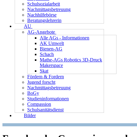
Schulsozialarbeit
Nachmittagsbetreuung
Nachhilfebörse
Beratungslehrerin
AU
AG-Angebote
Alle AGs - Informationen
AK Umwelt
Bienen-AG
Schach
Mathe-AGs Robotics 3D-Druck
Makerspace
Skat
Fördern & Fordern
Jugend forscht
Nachmittagsbetreuung
BoGy
Studieninformationen
Compassion
Schulsanitätsdienst
Bilder