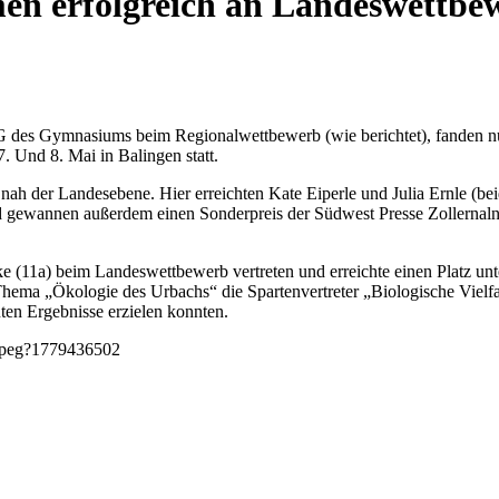
n erfolgreich an Landeswettbew
G des Gymnasiums beim Regionalwettbewerb (wie berichtet), fanden 
. Und 8. Mai in Balingen statt.
b nah der Landesebene. Hier erreichten Kate Eiperle und Julia Ernle (be
und gewannen außerdem einen Sonderpreis der Südwest Presse Zollerna
(11a) beim Landeswettbewerb vertreten und erreichte einen Platz unter
Thema „Ökologie des Urbachs“ die Spartenvertreter „Biologische Vielfal
en Ergebnisse erzielen konnten.